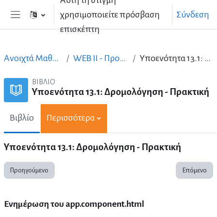
Αυτή τη στιγμή
Μετάβαση στο κεντρικό περιεχόμενο
χρησιμοποιείτε πρόσβαση
Σύνδεση
Πλευρικός πίνακας
επισκέπτη
Ανοιχτά Μαθήματα στα Ελληνικά
WEB II - Προηγμένος σχεδιασμός
Υποενότητα 13.1: Δρομολόγηση - Πρακτική
ΒΙΒΛΊΟ
Υποενότητα 13.1: Δρομολόγηση - Πρακτική
Βιβλίο
Περισσότερα
Υποενότητα 13.1: Δρομολόγηση - Πρακτική
Προηγούμενο
Επόμενο
Ενημέρωση του app.component.html