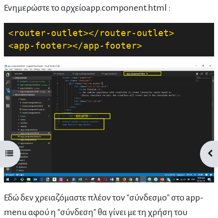
Ενημερώστε το αρχείοapp.component.html :
<router-outlet>
</router-outlet>
<app-footer>
</app-footer>
Άνοιγμα ευρετηρίου μαθήματος
Άνο
Εδώ δεν χρειαζόμαστε πλέον τον "σύνδεσμο" στο app-
menu αφού η "σύνδεση" θα γίνει με τη χρήση του