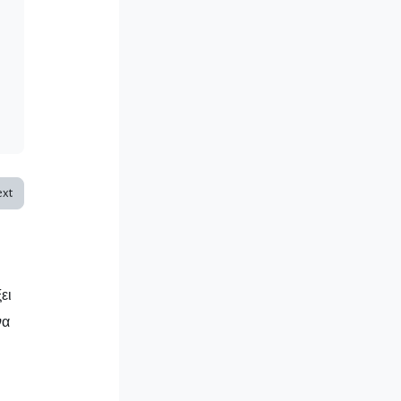
xt
ει
να