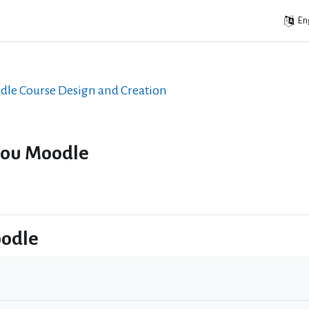
Eng
le Course Design and Creation
του Moodle
oodle