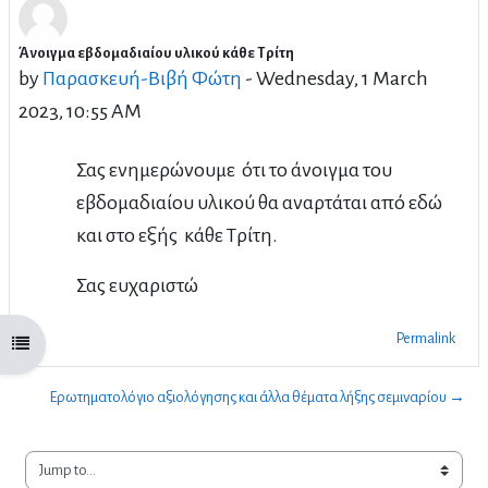
Άνοιγμα εβδομαδιαίου υλικού κάθε Τρίτη
Number of replies: 0
by
Παρασκευή-Bιβή Φώτη
-
Wednesday, 1 March
2023, 10:55 AM
Σας ενημερώνουμε ότι το άνοιγμα του
εβδομαδιαίου υλικού θα αναρτάται από εδώ
και στο εξής κάθε Τρίτη.
Σας ευχαριστώ
Permalink
Open course index
Ερωτηματολόγιο αξιολόγησης και άλλα θέματα λήξης σεμιναρίου →
Jump to...