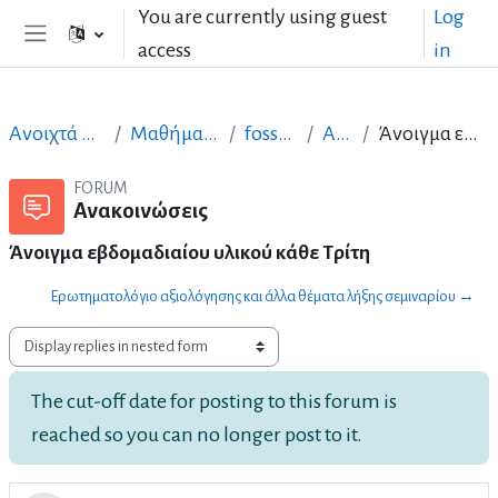
Skip to main content
You are currently using guest
Log
access
in
Side panel
Ανοιχτά Μαθήματα στα Ελληνικά
Μαθήματα Ψηφιακών Δεξιοτήτων
fossbot_nhpiagwgeio
Ανακοινώσεις
Άνοιγμα εβδομαδιαίου υλικού κάθε Τρίτη
FORUM
Ανακοινώσεις
Άνοιγμα εβδομαδιαίου υλικού κάθε Τρίτη
Ερωτηματολόγιο αξιολόγησης και άλλα θέματα λήξης σεμιναρίου →
Display mode
The cut-off date for posting to this forum is
reached so you can no longer post to it.