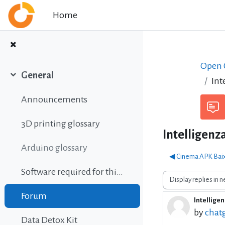
Skip to main content
Home
Open C
General
Int
Collapse
Announcements
3D printing glossary
Intelligenz
Arduino glossary
◀︎ Cinema APK Baixa
Software required for this course
Display mode
Forum
Intellige
Number o
by
chatg
Data Detox Kit