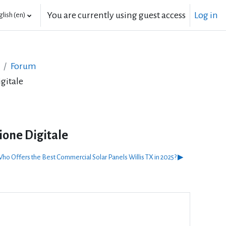
You are currently using guest access
Log in
lish ‎(en)‎
Forum
gitale
ione Digitale
ho Offers the Best Commercial Solar Panels Willis TX in 2025? ▶︎