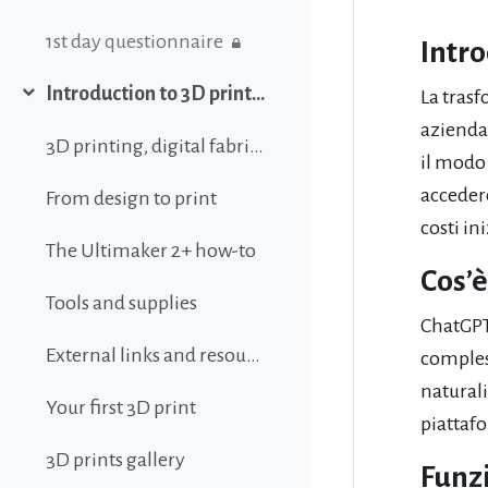
1st day questionnaire
Intr
Introduction to 3D printing
La trasf
Collapse
azienda
3D printing, digital fabrication, additive manufacturing and all that buzz
il modo 
acceder
From design to print
costi ini
The Ultimaker 2+ how-to
Cos’
Tools and supplies
ChatGPT 
External links and resources
compless
naturali
Your first 3D print
piattafo
3D prints gallery
Funzi