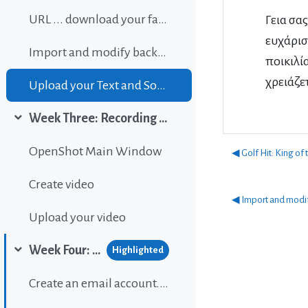
URL ... download your favorite background music
Γεια σα
ευχάρισ
Import and modify background sound
ποικιλί
χρειάζε
Upload your Text and Sound
Week Three: Recording and editing video
Collapse
OpenShot Main Window
◀︎ Golf Hit: King of
Create video
◀︎ Import and modi
Upload your video
Week Four: Publishing content on Wordpress
Highlighted
Collapse
Create an email account...If gou don't have one.