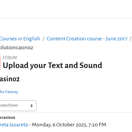
ourses in English
Content Creation course - June 2017
olutioncasino2
FORUM
Upload your Text and Sound
asino2
 the Fairway
ncasino2
of replies: 0
eta lazareta
-
Monday, 6 October 2025, 7:20 PM