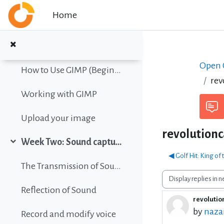
Collapse
Skip to main content
Home
Color vision simulation
Gimp Quickies
Open C
How to Use GIMP (Beginners Guide)
rev
Working with GIMP
Upload your image
revolutionc
Week Two: Sound capture and editing
Collapse
◀︎ Golf Hit: King of
The Transmission of Sound
Display mode
Reflection of Sound
revolutio
Number 
by
nazar
Record and modify voice