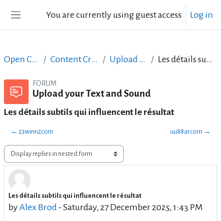
Skip to main content
You are currently using guest access
Log in
Side panel
Open Courses in English
Content Creation course - June 2017
Upload your Text and Sound
Les détails subtils qui influencent le résultat
FORUM
Upload your Text and Sound
Les détails subtils qui influencent le résultat
← 23winn2com
uu88a1com →
Display mode
Les détails subtils qui influencent le résultat
Number of replies: 127
by
Alex Brod
-
Saturday, 27 December 2025, 1:43 PM