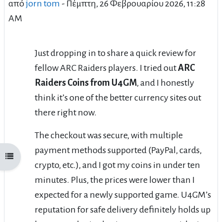
από
jorn tom
-
Πέμπτη, 26 Φεβρουαρίου 2026, 11:28
AM
Just dropping in to share a quick review for
fellow ARC Raiders players. I tried out
ARC
Raiders Coins from U4GM
, and I honestly
think it’s one of the better currency sites out
there right now.
The checkout was secure, with multiple
payment methods supported (PayPal, cards,
Άνοιγμα ευρετηρίου μαθήματος
crypto, etc.), and I got my coins in under ten
minutes. Plus, the prices were lower than I
expected for a newly supported game. U4GM’s
reputation for safe delivery definitely holds up