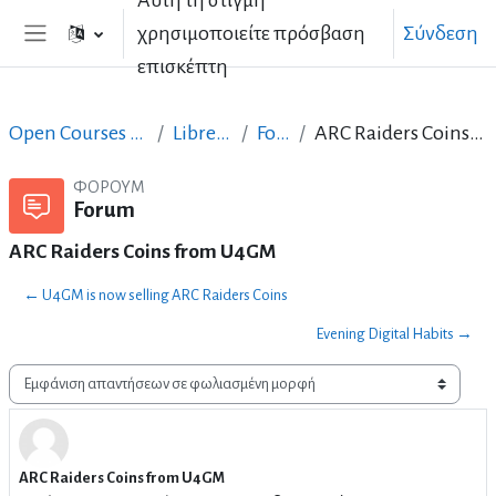
Αυτή τη στιγμή
Μετάβαση στο κεντρικό περιεχόμενο
χρησιμοποιείτε πρόσβαση
Σύνδεση
Πλευρικός πίνακας
επισκέπτη
Open Courses in English
LibreOffice
Forum
ARC Raiders Coins from U4GM
ΦΌΡΟΥΜ
Forum
ARC Raiders Coins from U4GM
← U4GM is now selling ARC Raiders Coins
Evening Digital Habits →
Λειτουργία εμφάνισης
ARC Raiders Coins from U4GM
Αριθμός απαντήσεων: 0