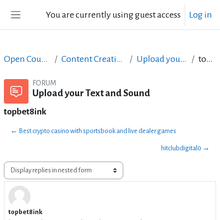
Skip to main content
You are currently using guest access
Log in
Side panel
Open Courses in English
Content Creation course - June 2017
Upload your Text and Sound
topbet8ink
FORUM
Upload your Text and Sound
topbet8ink
← Best crypto casino with sportsbook and live dealer games
hitclubdigital0 →
Display mode
topbet8ink
Number of replies: 41