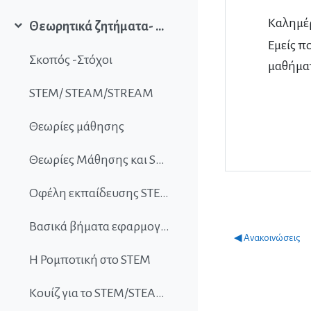
Καλημέ
Θεωρητικά ζητήματα- Εισαγωγή στο STEM/STEAM
Collapse
Εμείς πο
Σκοπός -Στόχοι
μαθήματ
STEM/ STEAM/STREAM
Θεωρίες μάθησης
Θεωρίες Μάθησης και STEM- Χαρακτηριστικά STEM με βάση τις Θεωρίες Μάθησης
Οφέλη εκπαίδευσης STEM/STEAM/STREAM
Bασικά βήματα εφαρμογής του STEM στη σχολική τάξη
◀︎ Ανακοινώσεις
Η Ρομποτική στο STEM
Κουίζ για το STEM/STEAM/STREAM