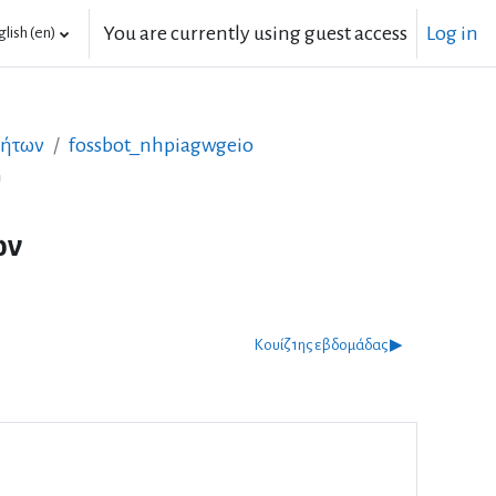
You are currently using guest access
Log in
lish ‎(en)‎
τήτων
fossbot_nhpiagwgeio
υ
ων
Κουίζ 1ης εβδομάδας ▶︎