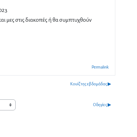
023
 και μες στις διακοπές ή θα συμπτυχθούν
Permalink
Κουίζ 1ης εβδομάδας ▶︎
Οδηγίες ▶︎