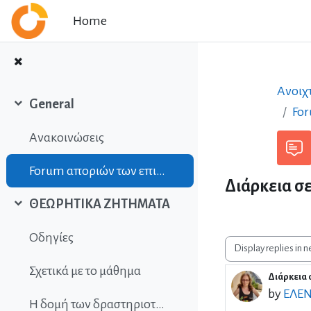
Skip to main content
Home
Ανοιχ
General
Fo
Collapse
Ανακοινώσεις
Forum αποριών των επιμορφούμενων
Διάρκεια σ
ΘΕΩΡΗΤΙΚΑ ΖΗΤΗΜΑΤΑ
Collapse
Οδηγίες
Display mode
Σχετικά με το μάθημα
Διάρκεια 
Number 
by
ΕΛΕ
Η δομή των δραστηριοτήτων του μαθήματος