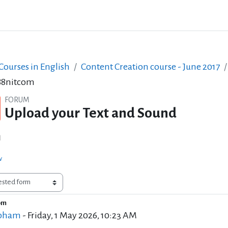
ourses in English
Content Creation course - June 2017
88nitcom
FORUM
Upload your Text and Sound
m
w
om
f replies: 1
 pham
-
Friday, 1 May 2026, 10:23 AM