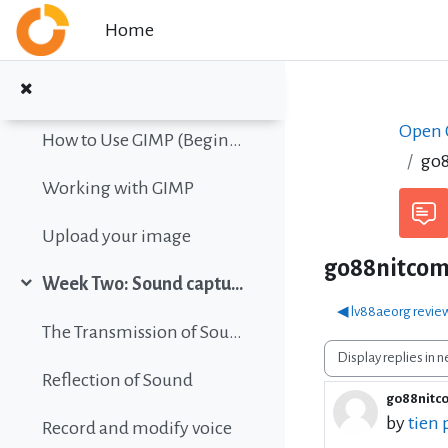
Collapse
Skip to main content
Home
Color vision simulation
Gimp Quickies
Open C
How to Use GIMP (Beginners Guide)
go
Working with GIMP
Upload your image
go88nitco
Week Two: Sound capture and editing
Collapse
◀︎ lv88aeorg revie
The Transmission of Sound
Display mode
Reflection of Sound
go88nitc
Number o
by
tien
Record and modify voice