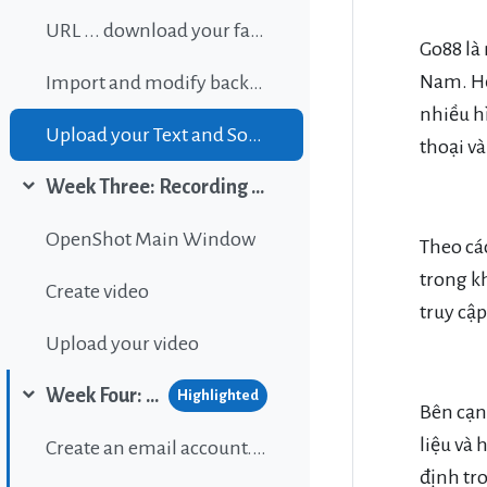
URL ... download your favorite background music
Go88 là 
Nam. Hệ
Import and modify background sound
nhiều hì
Upload your Text and Sound
thoại v
Week Three: Recording and editing video
Collapse
OpenShot Main Window
Theo cá
trong kh
Create video
truy cậ
Upload your video
Week Four: Publishing content on Wordpress
Highlighted
Collapse
Bên cạn
liệu và
Create an email account...If gou don't have one.
định tr