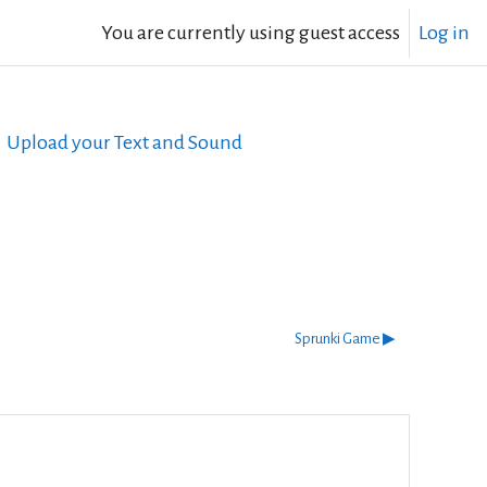
You are currently using guest access
Log in
Upload your Text and Sound
Sprunki Game ▶︎