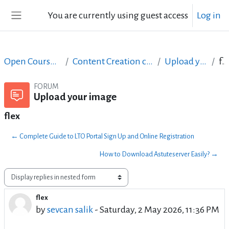
Skip to main content
You are currently using guest access
Log in
Side panel
Open Courses in English
Content Creation course - June 2017
Upload your image
flex
FORUM
Upload your image
flex
← Complete Guide to LTO Portal Sign Up and Online Registration
How to Download Astuteserver Easily? →
Display mode
flex
Number of replies: 0
by
sevcan salik
-
Saturday, 2 May 2026, 11:36 PM