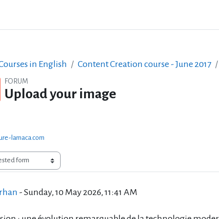
ourses in English
Content Creation course - June 2017
FORUM
Upload your image
ture-larnaca.com
of replies: 0
erhan
-
Sunday, 10 May 2026, 11:41 AM
vision : une évolution remarquable de la technologie mode