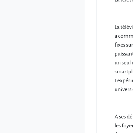
La télév
a comme
fixes su
puissant
un seul 
smartph
L’expér
univers
À ses dé
les foye