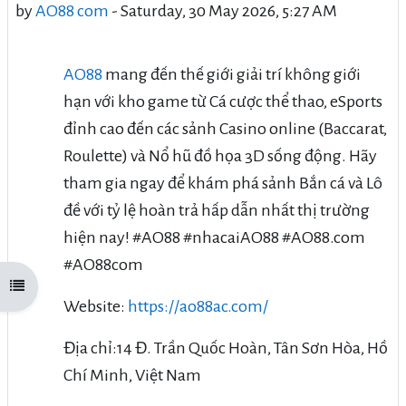
by
AO88 com
-
Saturday, 30 May 2026, 5:27 AM
AO88
mang đến thế giới giải trí không giới
hạn với kho game từ Cá cược thể thao, eSports
đỉnh cao đến các sảnh Casino online (Baccarat,
Roulette) và Nổ hũ đồ họa 3D sống động. Hãy
tham gia ngay để khám phá sảnh Bắn cá và Lô
đề với tỷ lệ hoàn trả hấp dẫn nhất thị trường
hiện nay! #AO88 #nhacaiAO88 #AO88.com
#AO88com
Open course index
Website:
https://ao88ac.com/
Địa chỉ:14 Đ. Trần Quốc Hoàn, Tân Sơn Hòa, Hồ
Chí Minh, Việt Nam