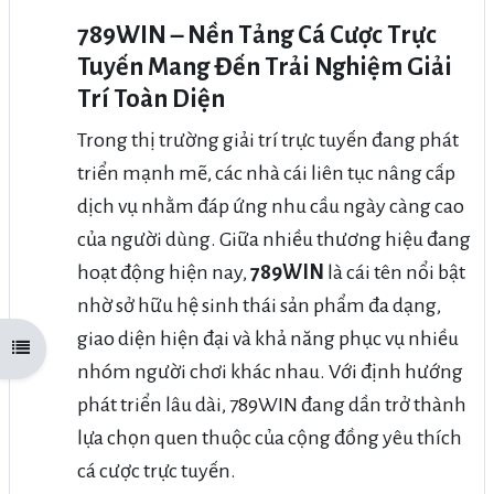
789WIN – Nền Tảng Cá Cược Trực
Tuyến Mang Đến Trải Nghiệm Giải
Trí Toàn Diện
Trong thị trường giải trí trực tuyến đang phát
triển mạnh mẽ, các nhà cái liên tục nâng cấp
dịch vụ nhằm đáp ứng nhu cầu ngày càng cao
của người dùng. Giữa nhiều thương hiệu đang
hoạt động hiện nay,
789WIN
là cái tên nổi bật
nhờ sở hữu hệ sinh thái sản phẩm đa dạng,
giao diện hiện đại và khả năng phục vụ nhiều
Open course index
nhóm người chơi khác nhau. Với định hướng
phát triển lâu dài, 789WIN đang dần trở thành
lựa chọn quen thuộc của cộng đồng yêu thích
cá cược trực tuyến.