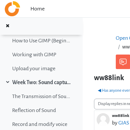
Collapse
Skip to main content
Home
Color vision simulation
Gimp Quickies
Open C
How to Use GIMP (Beginners Guide)
ww
Working with GIMP
Upload your image
ww88link
Week Two: Sound capture and editing
Collapse
◀︎ Has anyone ever f
The Transmission of Sound
Display mode
Reflection of Sound
ww88link
Number o
by
GIAS
Record and modify voice