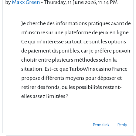
by
Maxx Green
-
Thursday, 11 June 2026, 11:14 PM
Je cherche des informations pratiques avant de
m’inscrire sur une plateforme de jeux en ligne.
Ce qui m’intéresse surtout, ce sont les options
de paiement disponibles, car je préfère pouvoir
choisir entre plusieurs méthodes selon la
situation. Est-ce que TurboWins casino France
propose différents moyens pour déposer et
retirer des fonds, ou les possibilités restent-
elles assez limitées ?
Permalink
Reply