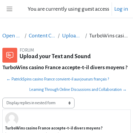
Skip to main content
You are currently using guest access
Log in
Side panel
Open Courses in English
Content Creation course - June 2017
Upload your Text and Sound
TurboWins casino France accepte-t-il divers moyens ?
FORUM
Upload your Text and Sound
TurboWins casino France accepte-t-il divers moyens ?
← PatrickSpins casino France convient-il aux joueurs français ?
Learning Through Online Discussions and Collaboration →
Display mode
TurboWins casino France accepte-t-il divers moyens ?
Number of replies: 2