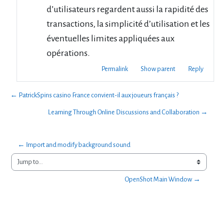
d’utilisateurs regardent aussi la rapidité des
transactions, la simplicité d’utilisation et les
éventuelles limites appliquées aux
opérations.
Permalink
Show parent
Reply
← PatrickSpins casino France convient-il aux joueurs français ?
Learning Through Online Discussions and Collaboration →
← Import and modify background sound 
Jump to...
OpenShot Main Window →