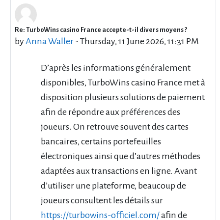
Re: TurboWins casino France accepte-t-il divers moyens ?
In reply to Maxx Green
by
Anna Waller
-
Thursday, 11 June 2026, 11:31 PM
D’après les informations généralement
disponibles, TurboWins casino France met à
disposition plusieurs solutions de paiement
afin de répondre aux préférences des
joueurs. On retrouve souvent des cartes
bancaires, certains portefeuilles
électroniques ainsi que d’autres méthodes
adaptées aux transactions en ligne. Avant
d’utiliser une plateforme, beaucoup de
joueurs consultent les détails sur
https://turbowins-officiel.com/
afin de