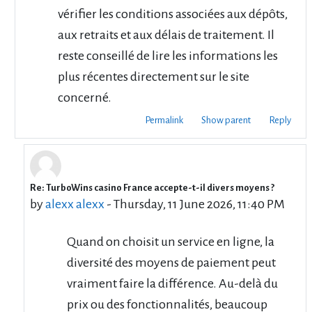
vérifier les conditions associées aux dépôts,
aux retraits et aux délais de traitement. Il
reste conseillé de lire les informations les
plus récentes directement sur le site
concerné.
Permalink
Show parent
Reply
Re: TurboWins casino France accepte-t-il divers moyens ?
In reply to Anna Waller
by
alexx alexx
-
Thursday, 11 June 2026, 11:40 PM
Quand on choisit un service en ligne, la
diversité des moyens de paiement peut
vraiment faire la différence. Au-delà du
prix ou des fonctionnalités, beaucoup