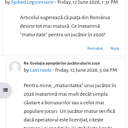
by
Spiked Legionnaire
-
Friday, 12 June 2026, 1:31 PM
Articolul sugerează că piața din România
devine tot mai matură. Ce înseamnă
"maturitate" pentru un jucător în 2026?
Permalink
Reply
Re: Evoluția așteptărilor jucătorului în 2026
In reply to Spiked Legionnaire
by
Laxt roots
-
Friday, 12 June 2026, 5:04 PM
Pentru mine, „maturitatea” unui jucător în
Open course index
2026 înseamnă mai mult decât simpla
căutare a bonusurilor sau a celor mai
populare jocuri. Un jucător matur verifică
dacă operatorul este licențiat, citește