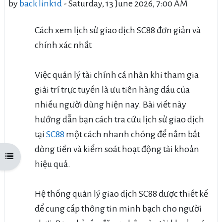
by
back link1d
-
Saturday, 13 June 2026, 7:00 AM
Cách xem lịch sử giao dịch SC88 đơn giản và
chính xác nhất
Việc quản lý tài chính cá nhân khi tham gia
giải trí trực tuyến là ưu tiên hàng đầu của
nhiều người dùng hiện nay. Bài viết này
hướng dẫn bạn cách tra cứu lịch sử giao dịch
tại
SC88
một cách nhanh chóng để nắm bắt
dòng tiền và kiểm soát hoạt động tài khoản
Open course index
hiệu quả.
Hệ thống quản lý giao dịch SC88 được thiết kế
để cung cấp thông tin minh bạch cho người