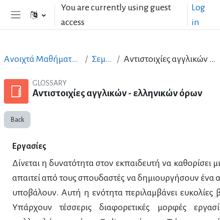
Skip to main content
You are currently using guest
Log
access
in
Side panel
Ανοιχτά Μαθήματα στα Ελληνικά
Σεμινάριο
Αντιστοιχίες αγγλικών - ελληνικών όρων
GLOSSARY
Αντιστοιχίες αγγλικών - ελληνικών όρων
Back
Εργασίες
Δίνεται η δυνατότητα στον εκπαιδευτή να καθορίσει μ
απαιτεί από τους σπουδαστές να δημιουργήσουν ένα αρ
υποβάλουν. Αυτή η ενότητα περιλαμβάνει ευκολίες 
Υπάρχουν τέσσερις διαφορετικές μορφές εργασ