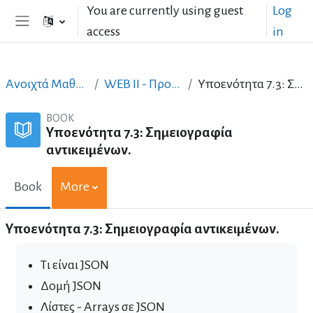
Skip to main content
You are currently using guest
Log
access
in
Side panel
Ανοιχτά Μαθήματα στα Ελληνικά
WEB II - Προηγμένος σχεδιασμός
Υποενότητα 7.3: Σημειογραφία αντικειμένων.
BOOK
Υποενότητα 7.3: Σημειογραφία
αντικειμένων.
Book
More
Υποενότητα 7.3: Σημειογραφία αντικειμένων.
Τι είναι JSON
Δομή JSON
Λίστες - Arrays σε JSON