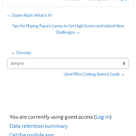
← Cluster Rush: What Is It?
Tips for Playing Papa’s Games to Get High Scores and Unlock New
Challenges →
← Glossary
Jump to...
LibreOffice Getting Started Guide →
You are currently using guest access (
Log in
)
Data retention summary
Get the mobile app