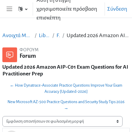
Αυτή τη στιγμή
Μετάβαση στο κεντρικό περιεχόμενο
χρησιμοποιείτε πρόσβαση
Σύνδεση
Πλευρικός πίνακας
επισκέπτη
Ανοιχτά Μαθήματα στα Ελληνικά
LibreOffice_GR
Forum
Updated 2026 Amazon AIP-C01 Exam Questions for AI Practitioner Prep
ΦΌΡΟΥΜ
Forum
Updated 2026 Amazon AIP-C01 Exam Questions for AI
Practitioner Prep
← How Dynatrace-Associate Practice Questions Improve Your Exam
Accuracy [Updated-2026]
New Microsoft AZ-500 Practice Questions and Security Study Tips 2026
→
Λειτουργία εμφάνισης