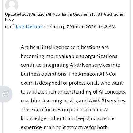
Updated 2026 Amazon AIP-C01 Exam Questions for AI Practitioner
Αριθμός απαντήσεων: 0
Prep
από
Jack Dennis
-
Πέμπτη, 7 Μαΐου 2026, 1:32 PM
Artificial intelligence certifications are
becoming more valuable as organizations
continue integrating AI-driven services into
business operations. The Amazon AIP-C01
exam is designed for professionals who want
to validate their understanding of AI concepts,
Άνοιγμα ευρετηρίου μαθήματος
machine learning basics, and AWS AI services.
The exam focuses on practical cloud AI
knowledge rather than deep data science
expertise, making it attractive for both