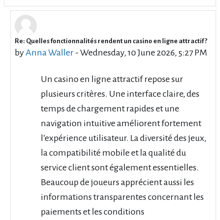
Re: Quelles fonctionnalités rendent un casino en ligne attractif ?
In reply to alexx alexx
by
Anna Waller
-
Wednesday, 10 June 2026, 5:27 PM
Un casino en ligne attractif repose sur
plusieurs critères. Une interface claire, des
temps de chargement rapides et une
navigation intuitive améliorent fortement
l’expérience utilisateur. La diversité des jeux,
la compatibilité mobile et la qualité du
service client sont également essentielles.
Beaucoup de joueurs apprécient aussi les
informations transparentes concernant les
paiements et les conditions