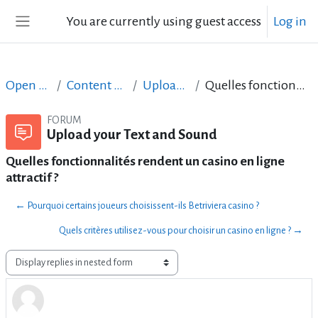
Skip to main content
You are currently using guest access
Log in
Side panel
Open Courses in English
Content Creation course - June 2017
Upload your Text and Sound
Quelles fonctionnalités rendent un casino en ligne attractif ?
FORUM
Upload your Text and Sound
Quelles fonctionnalités rendent un casino en ligne
attractif ?
← Pourquoi certains joueurs choisissent-ils Betriviera casino ?
Quels critères utilisez-vous pour choisir un casino en ligne ? →
Display mode