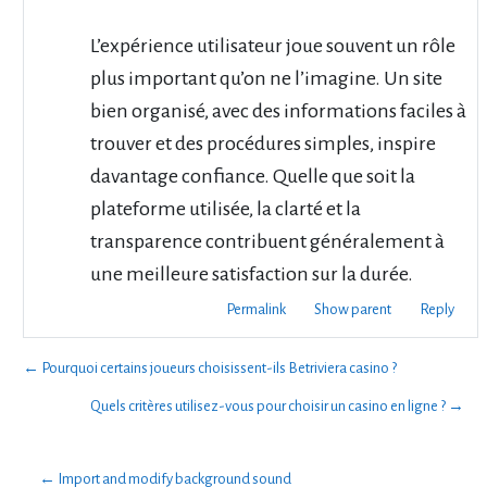
L’expérience utilisateur joue souvent un rôle
plus important qu’on ne l’imagine. Un site
bien organisé, avec des informations faciles à
trouver et des procédures simples, inspire
davantage confiance. Quelle que soit la
plateforme utilisée, la clarté et la
transparence contribuent généralement à
une meilleure satisfaction sur la durée.
Permalink
Show parent
Reply
← Pourquoi certains joueurs choisissent-ils Betriviera casino ?
Quels critères utilisez-vous pour choisir un casino en ligne ? →
← Import and modify background sound 