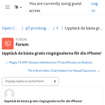
Skip to main content
You are currently using guest
Log
access
in
Side panel
Open Courses in English
3D printing with circuits and Arduino
Forum
Upptäck de bästa gratis ringsignalerna för din iPhone!
FORUM
Forum
Upptäck de bästa gratis ringsignalerna för din iPhone!
← Magis TV APK: Stream Unlimited Live TV and Movies on Android
The 6 Best Video Chat Solution for Virtual Classroom →
Display mode
Upptäck de bästa gratis ringsignalerna för din iPhone!
Number of replies: 89