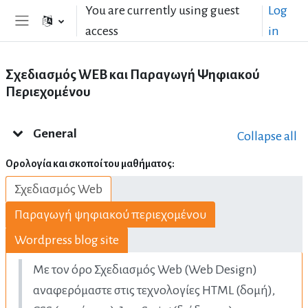
Skip to main content
You are currently using guest
Log
access
in
Side panel
Σχεδιασμός WEB και Παραγωγή Ψηφιακού
Περιεχομένου
Topic outline
General
Collapse all
Ορολογία και σκοποί του μαθήματος:
Σχεδιασμός Web
Παραγωγή ψηφιακού περιεχομένου
Wordpress blog site
Με τον όρο Σχεδιασμός Web (Web Design)
αναφερόμαστε στις τεχνολογίες HTML (δομή),