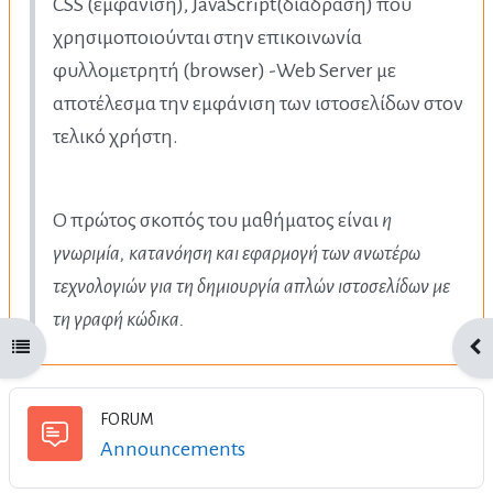
CSS (εμφάνιση), JavaScript(διάδραση) που
χρησιμοποιούνται στην επικοινωνία
φυλλομετρητή (browser) -Web Server με
αποτέλεσμα την εμφάνιση των ιστοσελίδων στον
τελικό χρήστη.
Ο πρώτος σκοπός του μαθήματος είναι
η
γνωριμία, κατανόηση και εφαρμογή των ανωτέρω
τεχνολογιών για τη δημιουργία απλών ιστοσελίδων με
τη γραφή κώδικα.
Open course index
Ope
FORUM
Forum
Announcements